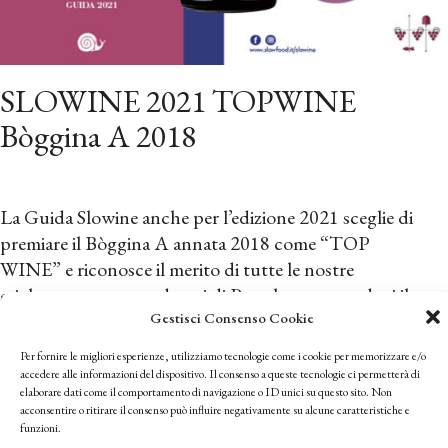
SLOWINE 2021 TOPWINE
Bòggina A 2018
PETROLO
SOCIETÀ
La Guida Slowine anche per l’edizione 2021 sceglie di
AGRICOLA
premiare il Bòggina A annata 2018 come “TOP
S.S.
WINE” e riconosce il merito di tutte le nostre
P.IVA:
etichette presentate da noi di Petrolo assegnandoci il
01177350517
Gestisci Consenso Cookie
simbolo “BOTTIGLIA”.
LOC.
Per fornire le migliori esperienze, utilizziamo tecnologie come i cookie per memorizzare e/o
PETROLO
Slow Wine 2021: i TOP WINES della Toscana
accedere alle informazioni del dispositivo. Il consenso a queste tecnologie ci permetterà di
N°
elaborare dati come il comportamento di navigazione o ID unici su questo sito. Non
acconsentire o ritirare il consenso può influire negativamente su alcune caratteristiche e
30
funzioni.
MERCATALE