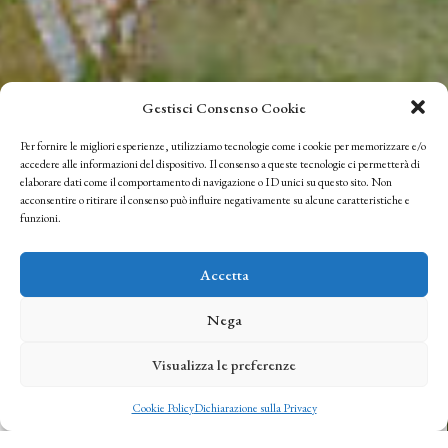
Gestisci Consenso Cookie
Per fornire le migliori esperienze, utilizziamo tecnologie come i cookie per memorizzare e/o
accedere alle informazioni del dispositivo. Il consenso a queste tecnologie ci permetterà di
elaborare dati come il comportamento di navigazione o ID unici su questo sito. Non
acconsentire o ritirare il consenso può influire negativamente su alcune caratteristiche e
funzioni.
Accetta
Nega
Visualizza le preferenze
© Copyright 2022. All Rights Reserved
Cookie Policy
Dichiarazione sulla Privacy