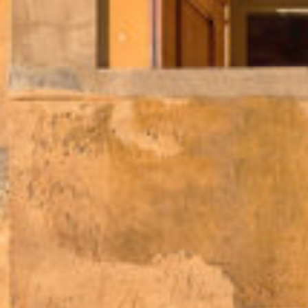
PETROLO
SOCIETÀ
AGRICOLA
S.S.
P.IVA:
01177350517
LOC.
PETROLO
N°
30
MERCATALE