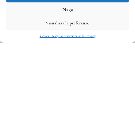
Nega
Visualizza le preferenze
© Copyright 2022. All Rights Reserved
Cookie Policy
Dichiarazione sulla Privacy
Questa casa Leopoldina degli inizi del 1800 si trova di
fronte alla splendida vigna di Bòggina che produce il
nostro miglior vino Sangiovese, è perfetta per vacanze
in agriturismo in Toscana, in famiglia o amici.
Il casale Boggina è circondato da un grande giardino