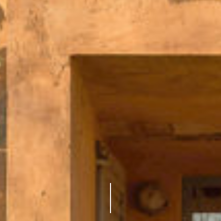
VALDARNO
52021
BUCINE,
AREZZO,
ITALIA
TELEFONO:
+39
055
9911322
EMAIL:
PETROLO@PETROLO.IT
CODICE
IDENTIFICATIVO
NAZIONALE
(CIN):
IT051005B5875DULM2