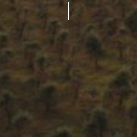
01177350517
LOC.
PETROLO
N°
30
MERCATALE
VALDARNO
52021
BUCINE,
AREZZO,
ITALIA
TELEFONO:
+39
055
9911322
EMAIL:
PETROLO@PETROLO.IT