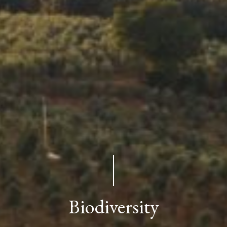
PETROLO
SOCIETÀ
AGRICOLA
Biodiversity
S.S.
P.IVA: