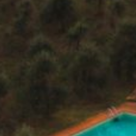
CODICE
IDENTIFICATIVO
NAZIONALE
(CIN):
IT051005B5875DULM2
COOKIE
POLICY
–
PRIVACY
POLICY